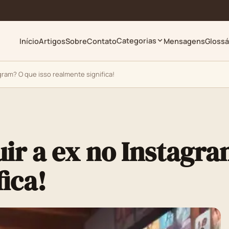
Categorias
Início
Artigos
Sobre
Contato
Mensagens
Glossá
agram? O que isso realmente significa!
uir a ex no Instagra
ica!