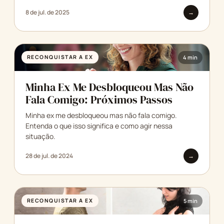
8 de jul. de 2025
→
RECONQUISTAR A EX
4 min
Minha Ex Me Desbloqueou Mas Não
Fala Comigo: Próximos Passos
Minha ex me desbloqueou mas não fala comigo.
Entenda o que isso significa e como agir nessa
situação.
28 de jul. de 2024
→
RECONQUISTAR A EX
5 min