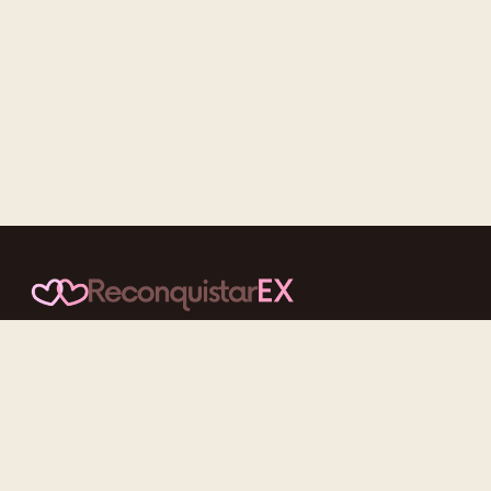
Conteúdos cuidadosos, testes acolhedores e mensagens que
reaproximam quem nunca deveria ter se afastado.
f
ig
tt
yt
Categorias