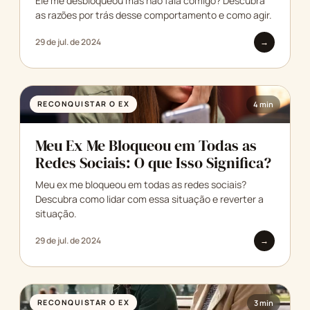
Ele me desbloqueou mas nao fala comigo? Descubra
as razões por trás desse comportamento e como agir.
29 de jul. de 2024
→
RECONQUISTAR O EX
4 min
Meu Ex Me Bloqueou em Todas as
Redes Sociais: O que Isso Significa?
Meu ex me bloqueou em todas as redes sociais?
Descubra como lidar com essa situação e reverter a
situação.
29 de jul. de 2024
→
RECONQUISTAR O EX
3 min