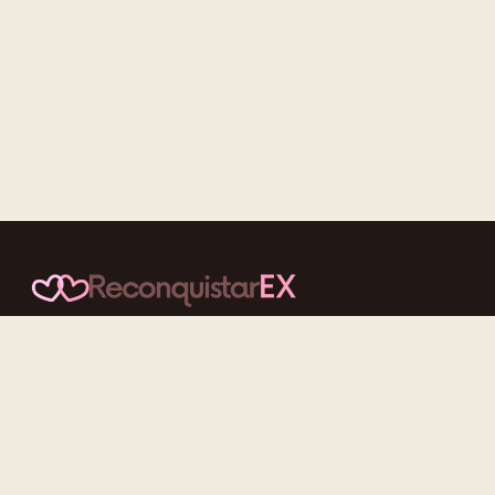
Conteúdos cuidadosos, testes acolhedores e mensagens que
reaproximam quem nunca deveria ter se afastado.
f
ig
tt
yt
Categorias